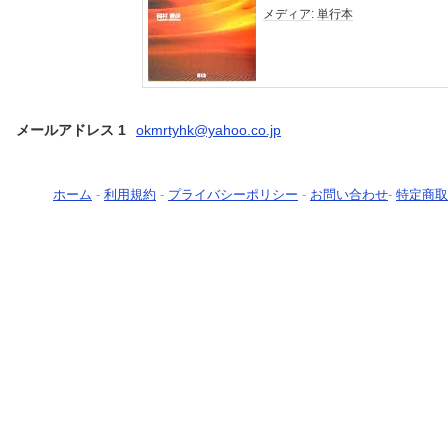
メディア
:
単行本
メールアドレス 1
okmrtyhk@yahoo.co.jp
ホーム
-
利用規約
-
プライバシーポリシー
-
お問い合わせ
-
特定商取