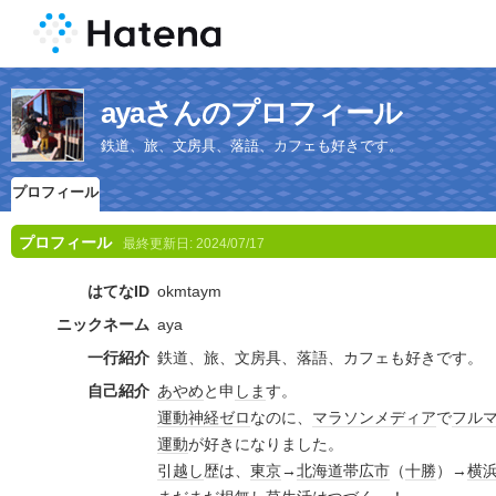
ayaさんのプロフィール
鉄道、旅、文房具、落語、カフェも好きです。
プロフィール
プロフィール
最終更新日:
2024/07/17
はてなID
okmtaym
ニックネーム
aya
一行紹介
鉄道、旅、文房具、落語、カフェも好きです。
自己紹介
あやめ
と申
しま
す。
運動神経
ゼロ
なのに、
マラソン
メディア
で
フル
運動
が好きになりました。
引越し
歴は、
東京
→
北海道
帯広市
（
十勝
）→
横