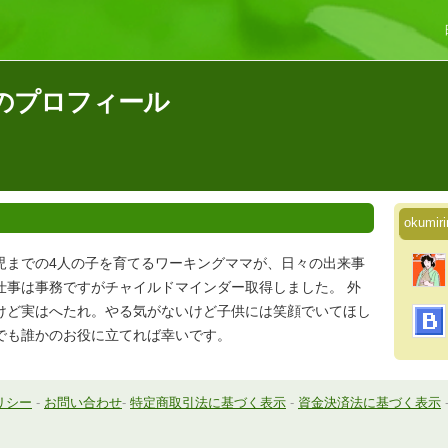
さんのプロフィール
okum
児までの4人の子を育てるワーキングママが、日々の出来事
仕事は事務ですがチャイルドマインダー取得しました。 外
けど実はへたれ。やる気がないけど子供には笑顔でいてほし
でも誰かのお役に立てれば幸いです。
リシー
-
お問い合わせ
-
特定商取引法に基づく表示
-
資金決済法に基づく表示