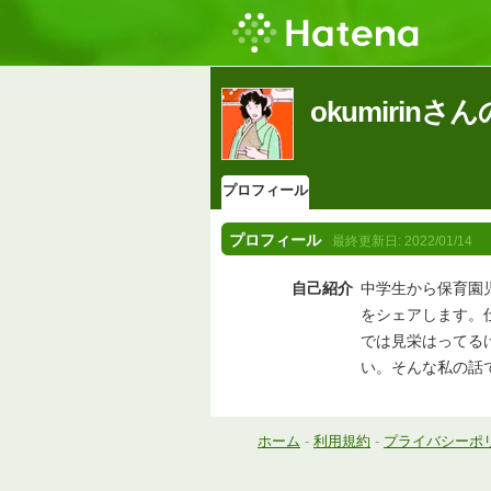
okumirin
プロフィール
プロフィール
最終更新日:
2022/01/14
自己紹介
中学生から保育園
をシェアします。
では見栄はってる
い。そんな私の話
ホーム
-
利用規約
-
プライバシーポ