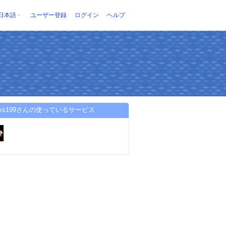
日本語
ユーザー登録
ログイン
ヘルプ
orks199さんの使っているサービス