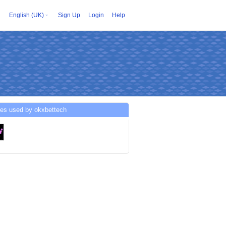
English (UK)
Sign Up
Login
Help
ces used by okxbettech