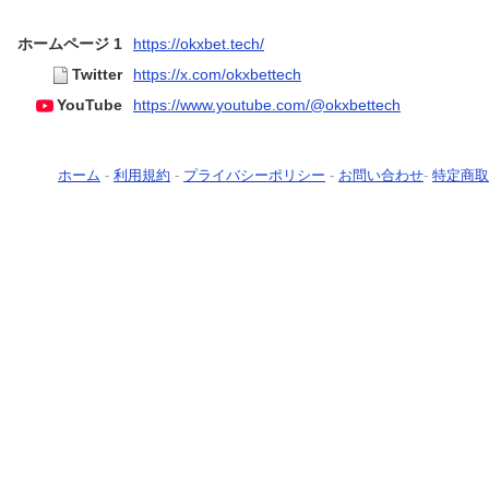
ホームページ 1
https://okxbet.tech/
Twitter
https://x.com/okxbettech
YouTube
https://www.youtube.com/@okxbettech
ホーム
-
利用規約
-
プライバシーポリシー
-
お問い合わせ
-
特定商取