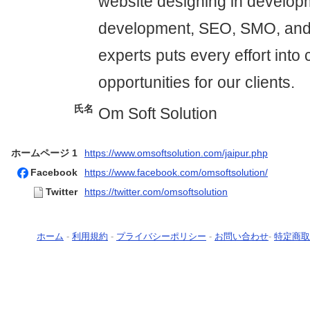
website designing in develop
development, SEO, SMO, and
experts puts every effort into 
opportunities for our clients.
氏名
Om Soft Solution
ホームページ 1
https://www.omsoftsolution.com/jaipur.php
Facebook
https://www.facebook.com/omsoftsolution/
Twitter
https://twitter.com/omsoftsolution
ホーム
-
利用規約
-
プライバシーポリシー
-
お問い合わせ
-
特定商取