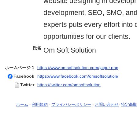
website designing in develop
development, SEO, SMO, and
experts puts every effort into 
opportunities for our clients.
氏名
Om Soft Solution
ホームページ 1
https://www.omsoftsolution.com/jaipur.php
Facebook
https://www.facebook.com/omsoftsolution/
Twitter
https://twitter.com/omsoftsolution
ホーム
-
利用規約
-
プライバシーポリシー
-
お問い合わせ
-
特定商取