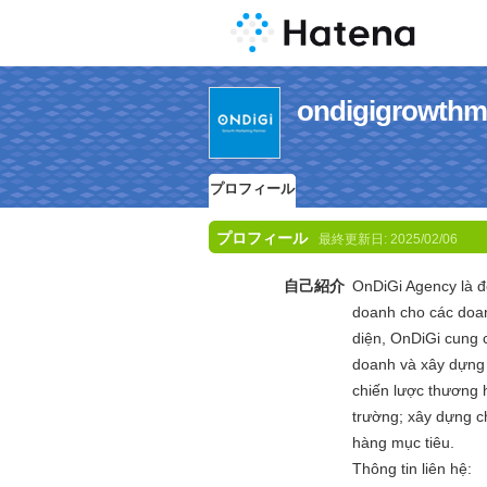
ondigigrow
プロフィール
プロフィール
最終更新日:
2025/02/06
自己紹介
OnDiGi Agency là đố
doanh cho các doanh
diện, OnDiGi cung 
doanh và xây dựng 
chiến lược thương hi
trường; xây dựng ch
hàng mục tiêu.
Thông tin liên hệ: