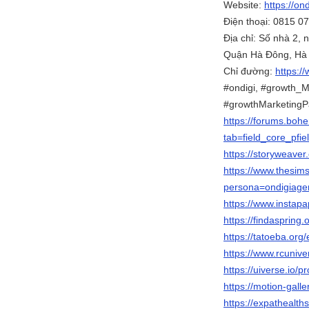
Website:
https://ond
Điện thoại: 0815 0
Địa chỉ: Số nhà 2
Quận Hà Đông, Hà
Chỉ đường:
https:
#ondigi, #growth_M
#growthMarketingP
https://forums.boh
tab=field_core_pfi
https://storyweaver
https://www.thesim
persona=ondigiag
https://www.instap
https://findasprin
https://tatoeba.org
https://www.rcuniv
https://uiverse.io/p
https://motion-gall
https://expathealth