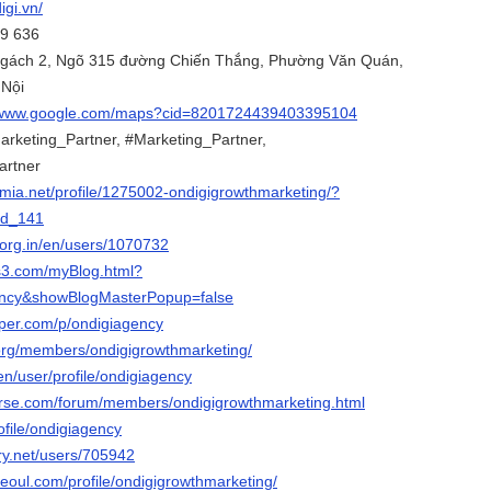
igi.vn/
79 636
, ngách 2, Ngõ 315 đường Chiến Thắng, Phường Văn Quán,
 Nội
//www.google.com/maps?cid=8201724439403395104
arketing_Partner, #Marketing_Partner,
artner
emia.net/profile/1275002-ondigigrowthmarketing/?
eld_141
.org.in/en/users/1070732
s3.com/myBlog.html?
ency&showBlogMasterPopup=false
aper.com/p/ondigiagency
g.org/members/ondigigrowthmarketing/
/en/user/profile/ondigiagency
erse.com/forum/members/ondigigrowthmarketing.html
rofile/ondigiagency
ery.net/users/705942
seoul.com/profile/ondigigrowthmarketing/