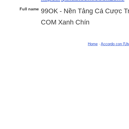
Full name
99OK - Nền Tảng Cá Cược T
COM Xanh Chín
Home
-
Accordo con l'Ut