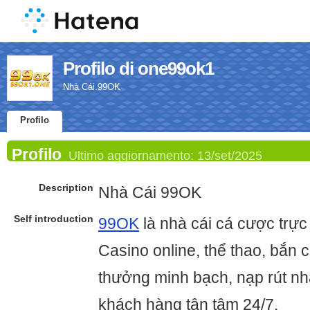
Profilo di one99ok1
Nhà Cái 99OK
Profilo
Profilo
Ultimo aggiornamento:
13/set/2025
Description
Nhà Cái 99OK
Self introduction
99OK
là nhà cái cá cược trực 
Casino online, thể thao, bắn 
thưởng minh bạch, nạp rút n
khách hàng tận tâm 24/7.