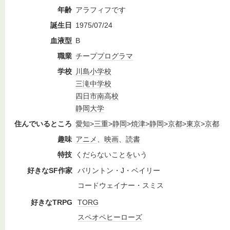
年齢
アラフィフです
誕生日
1975/07/24
血液型
B
職業
チープ
プログラマ
学校
川島
小学校
三滝
中学校
四日市南高校
静岡大学
住んでいるところ
愛知
>
三重
>
静岡
>
焼津
>
静岡
>
京都
>
東京
>
京都
趣味
アニメ
、
映画
、
読書
特技
くだらないことをいう
好きなSF作家
バリントン・J・ベイリー
コードウェイナー・スミス
好きなTRPG
TORG
スペオペ
ヒーローズ