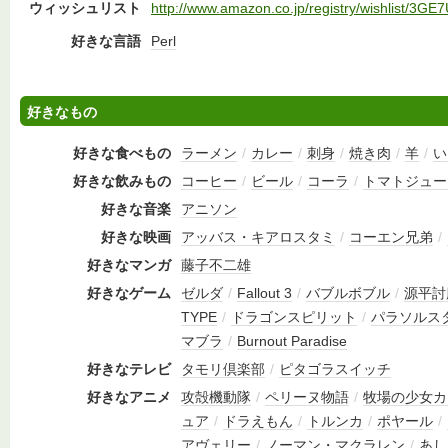
ウィッシュリスト
http://www.amazon.co.jp/registry/wishlist/3
好きな言語
Perl
好きなもの
好きな食べもの
ラーメン
/
カレー
/
刺身
/
焼き肉
/
羊
/
い
好きな飲みもの
コーヒー
/
ビール
/
コーラ
/
トマトジュー
好きな音楽
アニソン
好きな映画
アッバス・キアロスタミ
/
コーエン兄弟
/
好きなマンガ
藤子不二雄
好きなゲーム
ゼルダ
/
Fallout 3
/
バブルボブル
/
源平討
TYPE
/
ドラゴンスピリット
/
パラソルス
マブラ
/
Burnout Paradise
好きなテレビ
タモリ倶楽部
/
ピタゴラスイッチ
好きなアニメ
攻殻機動隊
/
ペリーヌ物語
/
牧場の少女カ
ュア
/
ドラえもん
/
トルンカ
/
ポヤール
/
アヴェリー
/
ノーマン・マクラレン
/
あし