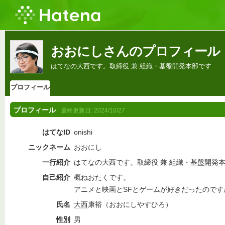
おおにしさんのプロフィール
はてなの大西です。取締役 兼 組織・基盤開発本部です
プロフィール
プロフィール
最終更新日:
2024/10/27
はてなID
onishi
ニックネーム
おおにし
一行紹介
はてなの大西です。取締役 兼 組織・基盤開発
自己紹介
概ねおたくです。
アニメと映画とSFとゲームが好きだったので
氏名
大西
康裕（おおにしやすひろ）
性別
男