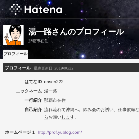
湯一路さんのプロフィール
那覇市在住
プロフィール
プロフィール
最終更新日:
2019/06/22
はてなID
onsen222
ニックネーム
湯一路
一行紹介
那覇市
在住
自己紹介
流れ流れて
沖縄
へ。
飲み会
のお誘い、
仕事
依頼
ら
お願い
しま
す。
ホームページ 1
http://prof.yublog.com/