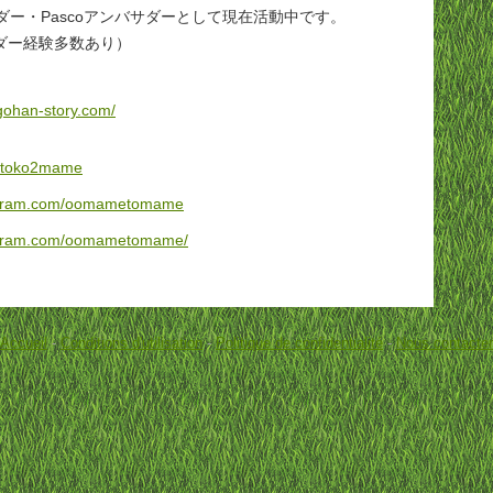
バサダー・Pascoアンバサダーとして現在活動中です。
ダー経験多数あり）
gohan-story.com/
om/toko2mame
tagram.com/oomametomame
tagram.com/oomametomame/
Accueil
-
Conditions d'utilisation
-
Politique de confidentialité
-
Nous contacter