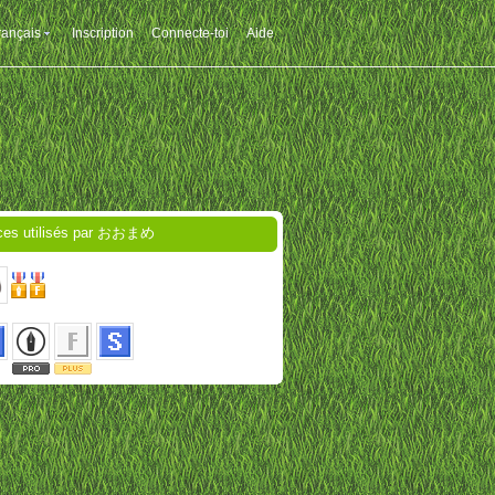
rançais
Inscription
Connecte-toi
Aide
ces utilisés par おおまめ