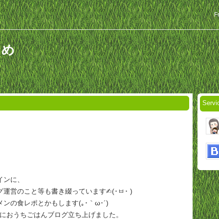
F
まめ
Servi
インに、
営のこと等も書き綴っています✍︎‪(･ㅂ･ )
ンの食レポとかもします(｡･｀ω･´)
新たにおうちごはんブログ立ち上げました。