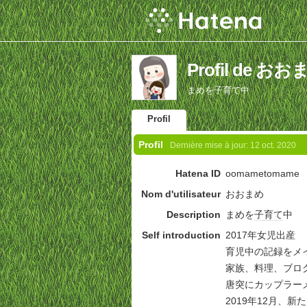
Profil de おお
まめを子育て中
Profil
Profil
Dernière mise à jour:
12 oct. 2020
Hatena ID
oomametomame
Nom d'utilisateur
おおまめ
Description
まめを
子育て
中
Self introduction
2017年女児出産
育児中の記録をメ
家族、料理、ブログ運
唐突にカップラーメ
2019年12月、