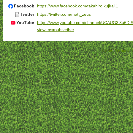
Facebook
https://www.facebook.com/takahiro.kujirai.1
Twitter
https://twitter.com/matt_zeus
YouTube
https://www.youtube.com/channel/UCAUG3l3u6DI
view_as=subscriber
Home
-
Terms of 