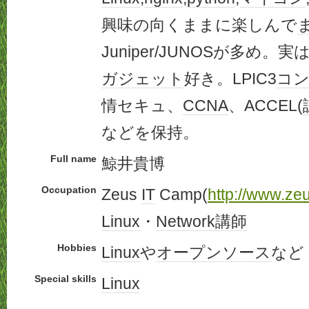
興味の向くままに楽しんで
Juniper/JUNOSが多め。実
ガジェット
好き。LPIC3
コ
情セキュ、
CCNA
、ACCEL(
などを保持。
Full name
鯨井貴博
Occupation
Zeus
IT
Camp(
http://www.zeu
Linux
・
Network
講師
Hobbies
Linux
や
オープンソース
など
Special skills
Linux