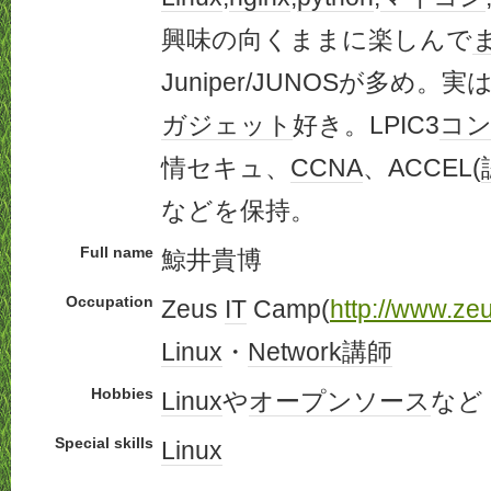
興味の向くままに楽しんで
Juniper/JUNOSが多め。実
ガジェット
好き。LPIC3
コ
情セキュ、
CCNA
、ACCEL(
などを保持。
Full name
鯨井貴博
Occupation
Zeus
IT
Camp(
http://www.zeu
Linux
・
Network
講師
Hobbies
Linux
や
オープンソース
など
Special skills
Linux