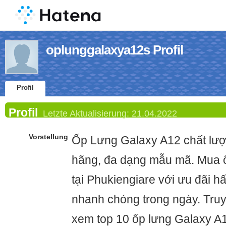
oplunggalaxya12s Profil
Profil
Profil
Letzte Aktualisierung:
21.04.2022
Vorstellung
Ốp Lưng Galaxy A12 chất lượn
hãng, đa dạng mẫu mã. Mua 
tại Phukiengiare với ưu đãi h
nhanh chóng trong ngày. Truy
xem top 10 ốp lưng Galaxy A