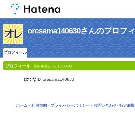
oresama140630さんのプロフ
プロフィール
プロフィール
最終更新日:
2015/06/02
はてなID
oresama140630
ホーム
-
利用規約
-
プライバシーポリシー
-
お問い合わせ
-
特定商取