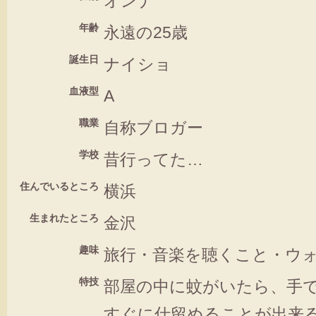
オンナ
年齢
永遠の25歳
誕生日
ナイショ
血液型
A
職業
自称ブロガー
学校
昔行ってた…
住んでいるところ
横浜
生まれたところ
金沢
趣味
旅行・音楽を聴くこと・ウ
特技
部屋の中に蚊がいたら、手
すぐに仕留めることが出来