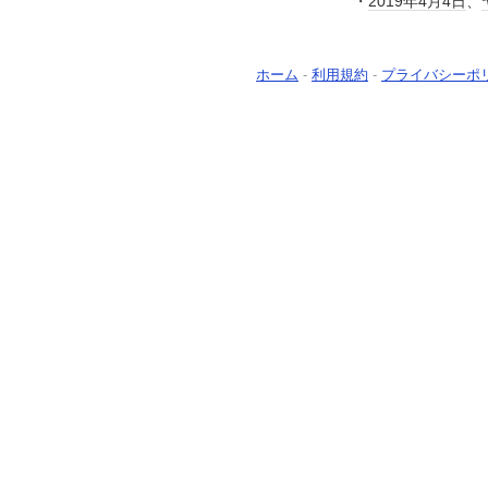
・
2019年
4月4日
、
ホーム
-
利用規約
-
プライバシーポ