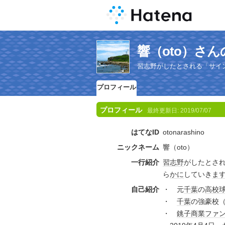
響（oto）さ
習志野がしたとされる「サイ
プロフィール
プロフィール
最終更新日:
2019/07/07
はてなID
otonarashino
ニックネーム
響（oto）
一行紹介
習志野
がしたとさ
ら
かに
していき
ま
自己紹介
・ 元
千葉
の
高校
・
千葉
の強豪校
・
銚子商業
ファ