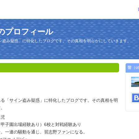
んのプロフィール
ン盗み疑惑」に特化したブログです。その真相を明らかにしていきます。
響（o
れる「
サイン
盗み
疑惑
」に特化した
ブログ
です。その
真相
を明
す
。
球児
（
甲子園
出場
経験
あり）6校と対戦
経験
あり
ン
。一連の
騒動
を通じ、
習志野
ファン
になる。