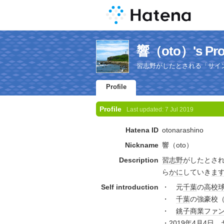
響（oto）'s Prof
習志野がしたとされる「サイ
Profile
Profile
Last updated:
7 Jul 2019
Hatena ID
otonarashino
Nickname
響（oto）
Description
習志野
がしたとさ
ら
かに
していき
ま
Self introduction
・ 元
千葉
の
高校
・
千葉
の強豪校
・
銚子商業
ファ
・
2019年
4月4日
、