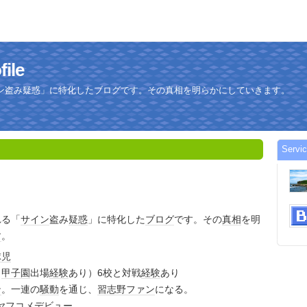
ile
ン盗み疑惑」に特化したブログです。その真相を明らかにしていきます。
Servi
れる「
サイン
盗み
疑惑
」に特化した
ブログ
です。その
真相
を明
す
。
球児
（
甲子園
出場
経験
あり）6校と対戦
経験
あり
ン
。一連の
騒動
を通じ、
習志野
ファン
になる。
ヤフコメ
デビュー