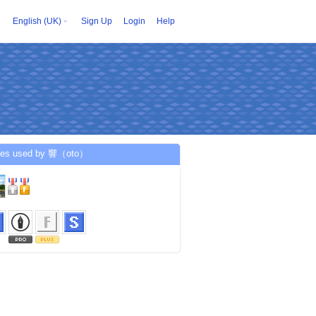
English (UK)
Sign Up
Login
Help
ces used by 響（oto）