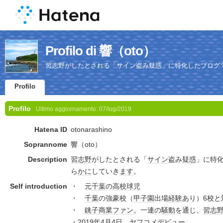
Profilo di 響（oto）
習志野がしたとされる「サイン盗み疑惑」に特化したブログ
Profilo
Profilo
Ultimo aggiornamento:
07/lug/2019
Hatena ID
otonarashino
Soprannome
響（oto）
Description
習志野
がしたとされる「
サイン
盗み
疑惑
」に特
ら
かに
していき
ます
。
Self introduction
・ 元
千葉
の
高校球児
・
千葉
の強豪校（
甲子園
出場
経験
あり）6校と
・
銚子商業
ファン
。一連の
騒動
を通じ、
習志
・
2019年
4月4日
、
ヤフコメ
デビュー