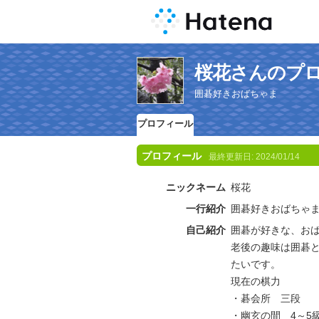
桜花さんのプ
囲碁好きおばちゃま
プロフィール
プロフィール
最終更新日:
2024/01/14
ニックネーム
桜花
一行紹介
囲碁好きおばちゃ
自己紹介
囲碁が好きな、お
老後の趣味は囲碁
たいです。
現在の棋力
・碁会所 三段
・幽玄の間 4～5