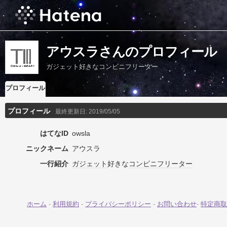
アウスラさんのプロフィール
ガジェット好きなコンビニフリーター
プロフィール
プロフィール
最終更新日:
2019/05/05
はてなID
owsla
ニックネーム
アウスラ
一行紹介
ガジェット
好きな
コンビニ
フリーター
ホーム
-
利用規約
-
プライバシーポリシー
-
お問い合わせ
-
特定商取