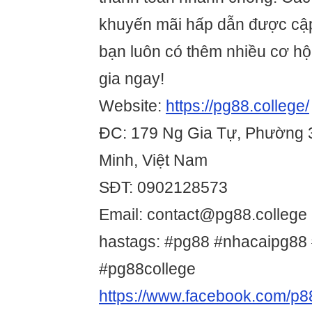
khuyến mãi hấp dẫn được cập 
bạn luôn có thêm nhiều cơ hộ
gia ngay!
Website:
https://pg88.college/
ĐC: 179 Ng Gia Tự, Phường 3
Minh, Việt Nam
SĐT: 0902128573
Email: contact@pg88.college
hastags: #pg88 #nhacaipg88
#pg88college
https://www.facebook.com/p8