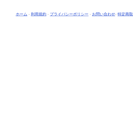
ホーム
-
利用規約
-
プライバシーポリシー
-
お問い合わせ
-
特定商取