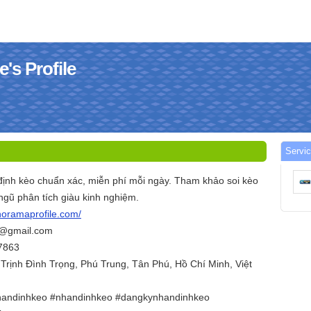
's Profile
Servic
nh kèo chuẩn xác, miễn phí mỗi ngày. Tham khảo soi kèo
 ngũ phân tích giàu kinh nghiệm.
noramaprofile.com/
o@gmail.com
87863
.Trịnh Đình Trọng, Phú Trung, Tân Phú, Hồ Chí Minh, Việt
handinhkeo #nhandinhkeo #dangkynhandinhkeo