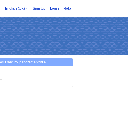
English (UK)
Sign Up
Login
Help
es used by panoramaprofile