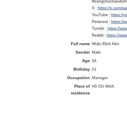
#trangchunhandin
X :
https://x.com/p
YouTube :
https://
Pinterest :
https://
Tumblr :
https://ww
Reddit :
https://ww
Full name
Nhận Định Kèo
Gender
Male
Age
34
Birthday
01
Occupation
Manager
Place of
Hồ Chí Minh
residence