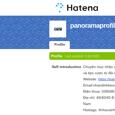
panoramaprofile
Profile
Profile
Last updated:
9 Jul 2025
Self introduction
Chuyên mục nhận đị
và tips cược từ đội
Website:
https://pa
Email:nhandinhke
Điện thoại: 03858
Địa chỉ: 49/40/45 Đ
Nam
Hastags: #nhacain