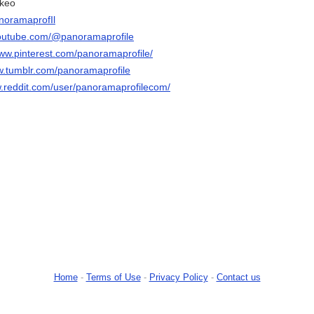
hkeo
anoramaprofIl
youtube.com/@panoramaprofile
www.pinterest.com/panoramaprofile/
w.tumblr.com/panoramaprofile
w.reddit.com/user/panoramaprofilecom/
Home
-
Terms of Use
-
Privacy Policy
-
Contact us