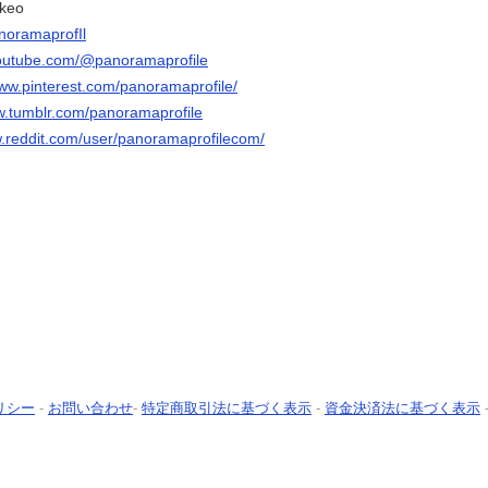
hkeo
anoramaprofIl
youtube.com/@panoramaprofile
www.pinterest.com/panoramaprofile/
w.tumblr.com/panoramaprofile
w.reddit.com/user/panoramaprofilecom/
リシー
-
お問い合わせ
-
特定商取引法に基づく表示
-
資金決済法に基づく表示