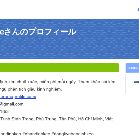
ofileさんのプロフィール
pano
nh kèo chuẩn xác, miễn phí mỗi ngày. Tham khảo soi kèo
 ngũ phân tích giàu kinh nghiệm.
noramaprofile.com/
o@gmail.com
87863
.Trịnh Đình Trọng, Phú Trung, Tân Phú, Hồ Chí Minh, Việt
handinhkeo #nhandinhkeo #dangkynhandinhkeo