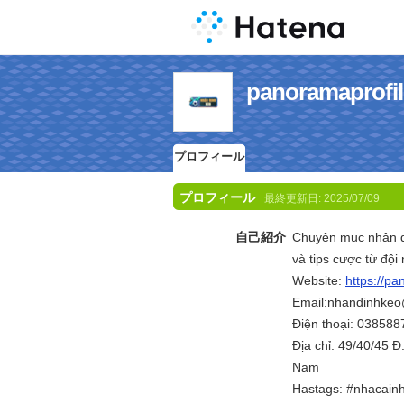
panoramapr
プロフィール
プロフィール
最終更新日:
2025/07/09
自己紹介
Chuyên mục nhận đị
và tips cược từ đội
Website:
https://pa
Email:nhandinhke
Điện thoại: 03858
Địa chỉ: 49/40/45 Đ
Nam
Hastags: #nhacain