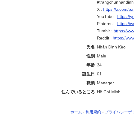
#trangchunhandin
X :
https://x.com/p
YouTube :
https://
Pinterest :
https://
Tumblr :
https://ww
Reddit :
https://ww
氏名
Nhận Định Kèo
性別
Male
年齢
34
誕生日
01
職業
Manager
住んでいるところ
Hồ Chí Minh
ホーム
-
利用規約
-
プライバシーポ