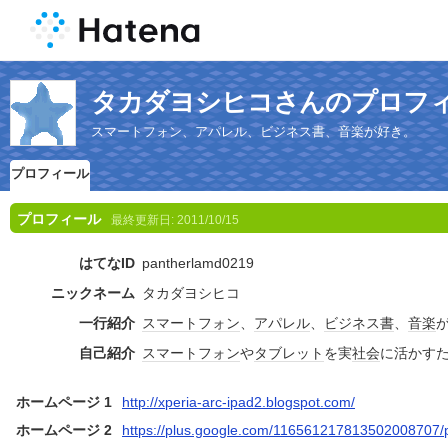
タカダヨシヒコさんのプロフ
スマートフォン、アパレル、ビジネス書、音楽が好き。
プロフィール
プロフィール
最終更新日:
2011/10/15
はてなID
pantherlamd0219
ニックネーム
タカダヨシヒコ
一行紹介
スマートフォン
、
アパレル
、
ビジネス書
、
音楽
自己紹介
スマートフォン
や
タブレット
を実
社会
に活かす
ホームページ 1
http://xperia-arc-ipad2.blogspot.com/
ホームページ 2
https://plus.google.com/116561217813502008707/