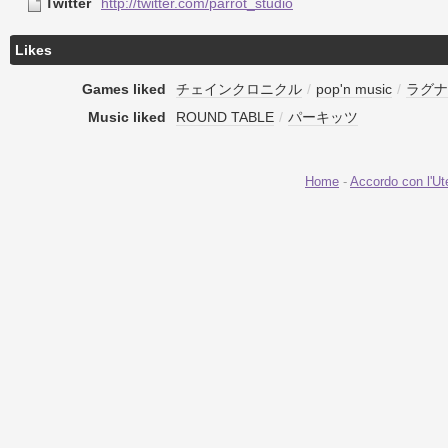
Twitter
http://twitter.com/parrot_studio
Likes
Games liked
チェインクロニクル
/
pop'n music
/
ラグナ
Music liked
ROUND TABLE
/
パーキッツ
Home
-
Accordo con l'Ut