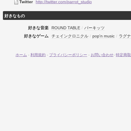
Twitter
http://twitter.com/parrot_studio
好きなもの
好きな音楽
ROUND TABLE
/
パーキッツ
好きなゲーム
チェインクロニクル
/
pop'n music
/
ラグナ
ホーム
-
利用規約
-
プライバシーポリシー
-
お問い合わせ
-
特定商取