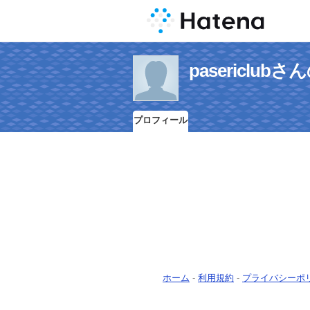
pasericlu
プロフィール
ホーム
-
利用規約
-
プライバシーポ