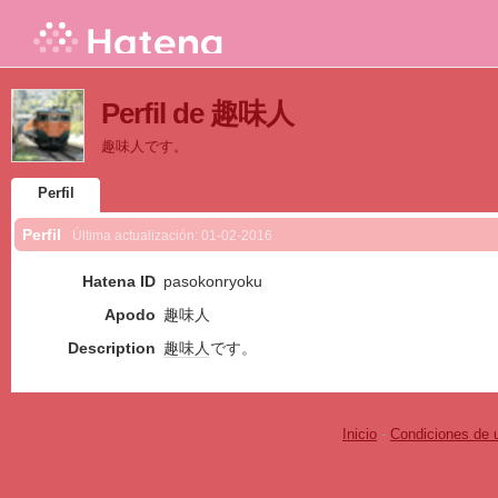
Perfil de 趣味人
趣味人です。
Perfil
Perfil
Última actualización:
01-02-2016
Hatena ID
pasokonryoku
Apodo
趣味人
Description
趣味人
です。
Inicio
-
Condiciones de 