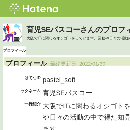
育児SEパスコーさんのプロフ
大阪でITに関わるオシゴトをしています。業務や日々の活動
プロフィール
プロフィール
最終更新日:
2022/01/30
はてなID
pastel_soft
ニックネーム
育児SEパスコー
一行紹介
大阪
で
IT
に関わるオシゴト
や日々の
活動
の中で得た知
ます
。