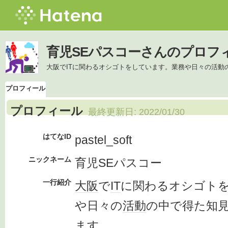
育児SEパスコーさんのプロフ
大阪でITに関わるオシゴトをしています。業務や日々の活動
プロフィール
プロフィール
最終更新日:
2022/01/30
はてなID
pastel_soft
ニックネーム
育児SEパスコー
一行紹介
大阪
で
IT
に関わるオシゴト
や日々の
活動
の中で得た知
ます
。