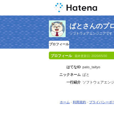
ぱとさんのプ
ソフトウェアエンジニアです
プロフィール
プロフィール
最終更新日:
2020/05/30
はてなID
pato_taityo
ニックネーム
ぱと
一行紹介
ソフトウェアエン
ホーム
-
利用規約
-
プライバシーポ