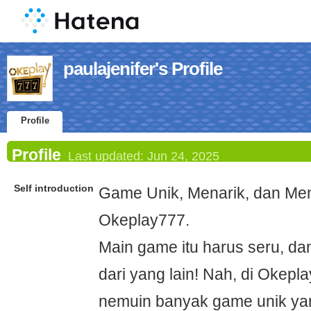
paulajenifer's Profile
Profile
Profile
Last updated:
Jun 24, 2025
Self introduction
Game Unik, Menarik, dan Me
Okeplay777.
Main game itu harus seru, dan
dari yang lain! Nah, di Okepl
nemuin banyak game unik yan