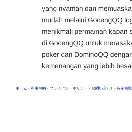
yang nyaman dan memuaska
mudah melalui GocengQQ log
menikmati permainan kapan s
di GocengQQ untuk merasak
poker dan DominoQQ dengan
kemenangan yang lebih besa
ホーム
-
利用規約
-
プライバシーポリシー
-
お問い合わせ
-
特定商取