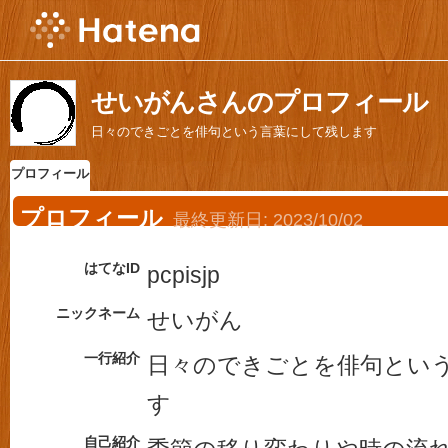
せいがんさんのプロフィール
日々のできごとを俳句という言葉にして残します
プロフィール
プロフィール
最終更新日:
2023/10/02
はてなID
pcpisjp
ニックネーム
せいがん
一行紹介
日々のできごとを俳句とい
す
自己紹介