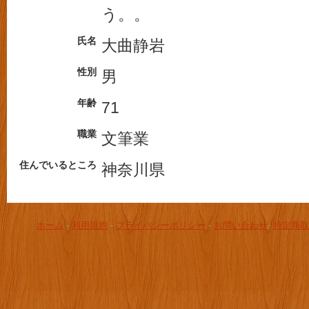
う。。
氏名
大曲静岩
性別
男
年齢
71
職業
文筆業
住んでいるところ
神奈川県
ホーム
-
利用規約
-
プライバシーポリシー
-
お問い合わせ
-
特定商取