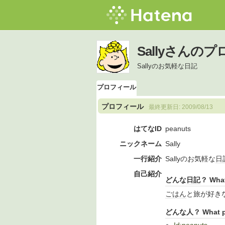
Sallyさんの
Sallyのお気軽な日記
プロフィール
プロフィール
最終更新日:
2009/08/13
はてなID
peanuts
ニックネーム
Sally
一行紹介
Sallyのお気軽な
日
自己紹介
どんな
日記
？ What 
ごはん
と旅が好きな
どんな人？ What pe