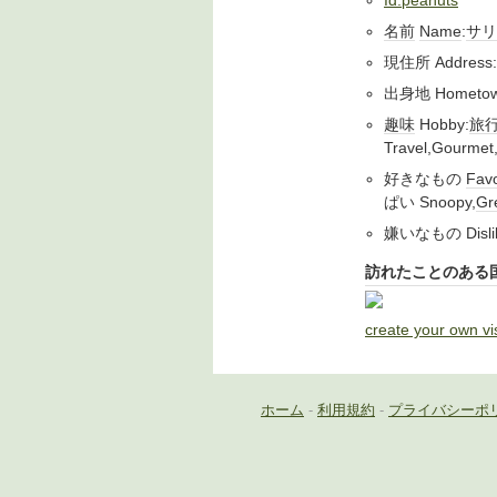
Id:peanuts
名前
Name
:
サリ
現住所 Address:
出身地 Hometow
趣味
Hobby:
旅
Travel,Gourmet
好きなもの
Favo
ぱい Snoopy,
Gr
嫌いなもの Dis
訪れたことのある
create your own vi
ホーム
-
利用規約
-
プライバシーポ