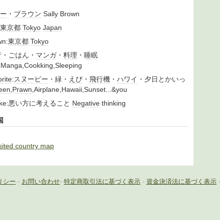
ー
・
ブラウン
Sally Brown
東京都
Tokyo
Japan
n:
東京都
Tokyo
行
・
ごはん
・
マンガ
・
料理
・
睡眠
,Manga,Cookking,Sleeping
rite
:
スヌーピー
・緑・
えび
・
飛行機
・
ハワイ
・夕日とかいっ
een
,
Prawn
,Airplane,Hawaii,Sunset...&you
like:悪い方に考えること
Negative
thinking
国
sited country map
リシー
-
お問い合わせ
-
特定商取引法に基づく表示
-
資金決済法に基づく表示