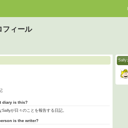
プロフィール
Sal
記
diary is this?
Sallyが日々のことを報告する
日記
。
rson is the
writer
?