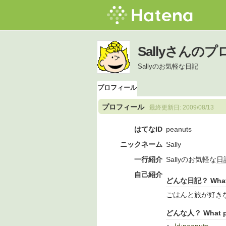
Sallyさんの
Sallyのお気軽な日記
プロフィール
プロフィール
最終更新日:
2009/08/13
はてなID
peanuts
ニックネーム
Sally
一行紹介
Sallyのお気軽な
日
自己紹介
どんな
日記
？ What 
ごはん
と旅が好きな
どんな人？ What pe