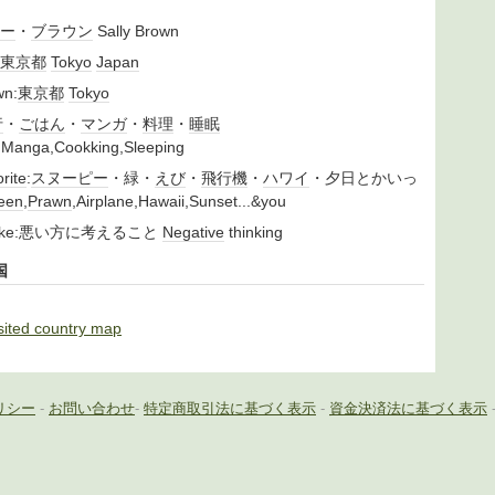
ー
・
ブラウン
Sally Brown
東京都
Tokyo
Japan
n:
東京都
Tokyo
行
・
ごはん
・
マンガ
・
料理
・
睡眠
,Manga,Cookking,Sleeping
rite
:
スヌーピー
・緑・
えび
・
飛行機
・
ハワイ
・夕日とかいっ
een
,
Prawn
,Airplane,Hawaii,Sunset...&you
like:悪い方に考えること
Negative
thinking
国
sited country map
リシー
-
お問い合わせ
-
特定商取引法に基づく表示
-
資金決済法に基づく表示