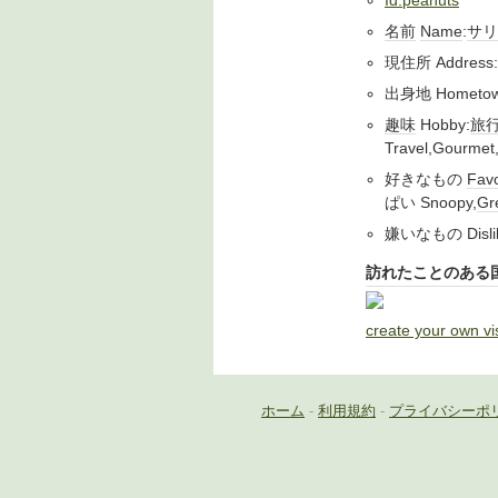
Id:peanuts
名前
Name
:
サリ
現住所 Address:
出身地 Hometow
趣味
Hobby:
旅
Travel,Gourmet
好きなもの
Favo
ぱい Snoopy,
Gr
嫌いなもの Dis
訪れたことのある
create your own vi
ホーム
-
利用規約
-
プライバシーポ