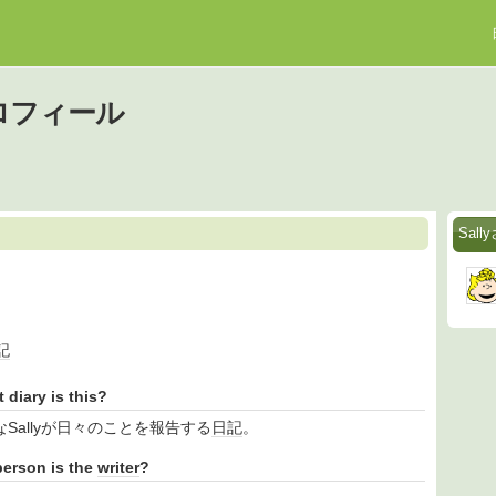
プロフィール
Sal
記
diary is this?
Sallyが日々のことを報告する
日記
。
rson is the
writer
?