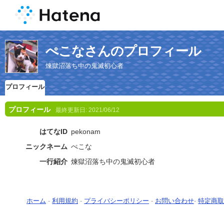
ぺこなさんのプロフィール
煉󠄁獄沼落ち中の鬼滅初心者
プロフィール
プロフィール
最終更新日:
2021/06/12
はてなID
pekonam
ニックネーム
ぺこな
一行紹介
煉󠄁獄沼落ち中の鬼滅初心者
ホーム
-
利用規約
-
プライバシーポリシー
-
お問い合わせ
-
特定商取