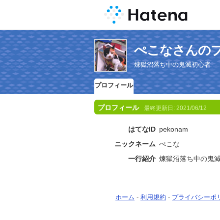
ぺこなさんの
煉󠄁獄沼落ち中の鬼滅初心者
プロフィール
プロフィール
最終更新日:
2021/06/12
はてなID
pekonam
ニックネーム
ぺこな
一行紹介
煉󠄁獄沼落ち中の鬼
ホーム
-
利用規約
-
プライバシーポ