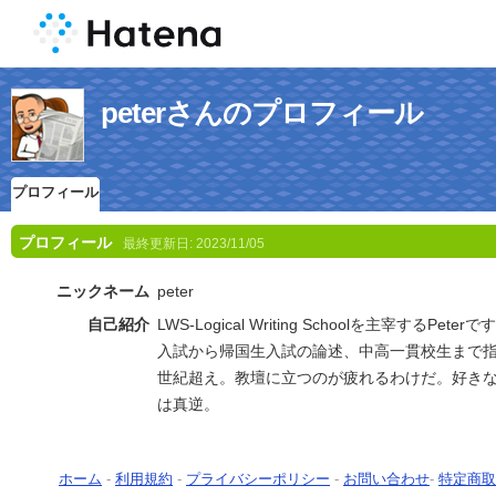
peterさんのプロフィール
プロフィール
プロフィール
最終更新日:
2023/11/05
ニックネーム
peter
自己紹介
LWS-Logical Writing Schoolを主宰するP
入試から帰国生入試の論述、中高一貫校生まで
世紀超え。教壇に立つのが疲れるわけだ。好き
は真逆。
ホーム
-
利用規約
-
プライバシーポリシー
-
お問い合わせ
-
特定商取