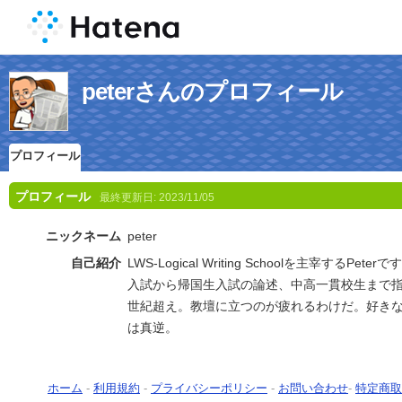
peterさんのプロフィール
プロフィール
プロフィール
最終更新日:
2023/11/05
ニックネーム
peter
自己紹介
LWS-Logical Writing Schoolを主宰するP
入試から帰国生入試の論述、中高一貫校生まで
世紀超え。教壇に立つのが疲れるわけだ。好き
は真逆。
ホーム
-
利用規約
-
プライバシーポリシー
-
お問い合わせ
-
特定商取