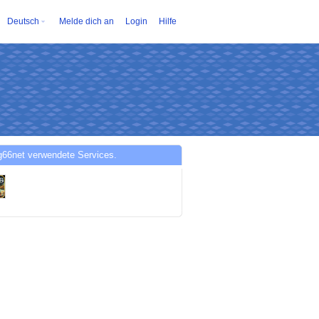
Deutsch
Melde dich an
Login
Hilfe
g66net verwendete Services.