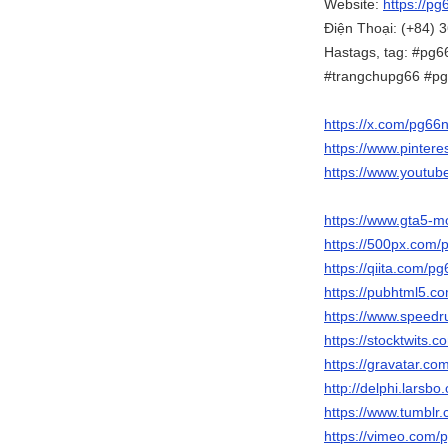
Website:
https://pg
Điện Thoại: (+84)
Hastags, tag: #pg
#trangchupg66 #pg
https://x.com/pg66n
https://www.pinter
https://www.youtu
https://www.gta5-
https://500px.com/
https://qiita.com/p
https://pubhtml5.
https://www.speed
https://stocktwits.
https://gravatar.co
http://delphi.larsb
https://www.tumblr
https://vimeo.com/