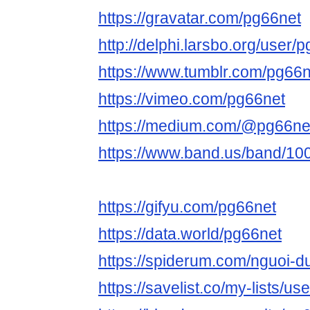
https://gravatar.com/pg66net
http://delphi.larsbo.org/user/
https://www.tumblr.com/pg66n
https://vimeo.com/pg66net
https://medium.com/@pg66ne
https://www.band.us/band/10
https://gifyu.com/pg66net
https://data.world/pg66net
https://spiderum.com/nguoi-
https://savelist.co/my-lists/u