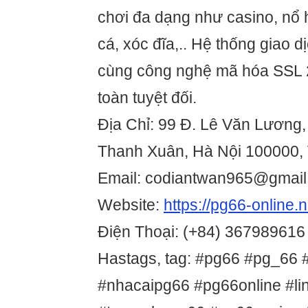
chơi đa dạng như casino, nổ h
cá, xóc đĩa,.. Hệ thống giao 
cùng công nghệ mã hóa SSL 
toàn tuyệt đối.
Địa Chỉ: 99 Đ. Lê Văn Lương
Thanh Xuân, Hà Nội 100000,
Email: codiantwan965@gmai
Website:
https://pg66-online.n
Điện Thoại: (+84) 367989616
Hastags, tag: #pg66 #pg_66
#nhacaipg66 #pg66online #li