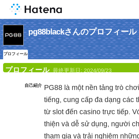
pg88blackさんのプロフィール
プロフィール
プロフィール
最終更新日:
2024/09/23
自己紹介
PG88 là một nền tảng trò chơi
tiếng, cung cấp đa dạng các th
từ slot đến casino trực tiếp. V
thiện và dễ sử dụng, người c
tham gia và trải nghiệm những 