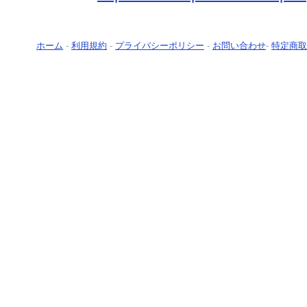
ホーム
-
利用規約
-
プライバシーポリシー
-
お問い合わせ
-
特定商取