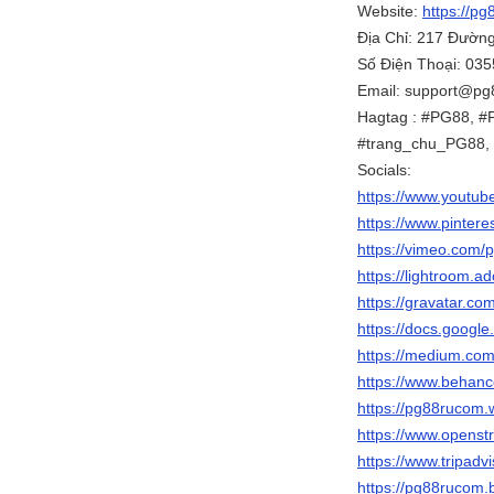
Website:
https://pg
Địa Chỉ: 217 Đường
Số Điện Thoại: 03
Email: support@pg
Hagtag : #PG88, 
#trang_chu_PG88,
Socials:
https://www.youtu
https://www.pinter
https://vimeo.com
https://lightroom.
https://gravatar.c
https://docs.goo
https://medium.co
https://www.behan
https://pg88rucom.
https://www.opens
https://www.tripadv
https://pg88rucom