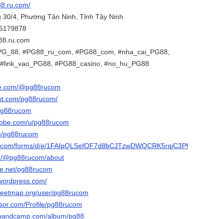
88.ru.com/
 30/4, Phường Tân Ninh, Tỉnh Tây Ninh
55179878
88.ru.com
#PG_88, #PG88_ru_com, #PG88_com, #nha_cai_PG88,
 #link_vao_PG88, #PG88_casino, #no_hu_PG88
be.com/@pg88rucom
est.com/pg88rucom/
/pg88rucom
adobe.com/u/pg88rucom
om/pg88rucom
gle.com/forms/d/e/1FAIpQLSefOF7d8bCJTzwDWQCRK5rqjC3PfcVP82p
m/@pg88rucom/about
ce.net/pg88rucom
wordpress.com/
treetmap.org/user/pg88rucom
isor.com/Profile/pg88rucom
.bandcamp.com/album/pg88