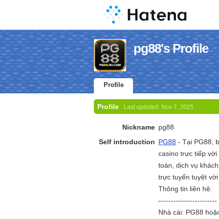
pg88's Profile
Profile
Profile
Last updated:
Nov 7, 2025
Nickname
pg88
Self introduction
PG88
- Tại PG88, b
casino trực tiếp vớ
toàn, dịch vụ khách
trực tuyến tuyệt vời
Thông tin liên hệ:
------------------------
Nhà cái: PG88 hoặ