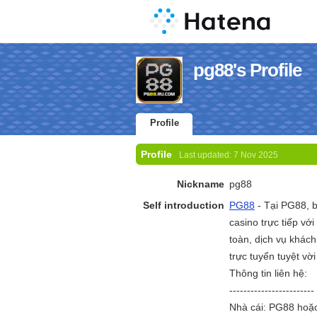
pg88's Profile
Profile
Profile
Last updated:
7 Nov 2025
Nickname
pg88
Self introduction
PG88
- Tại PG88, b
casino trực tiếp vớ
toàn, dịch vụ khách
trực tuyến tuyệt vời
Thông tin liên hệ:
------------------------
Nhà cái: PG88 hoặ