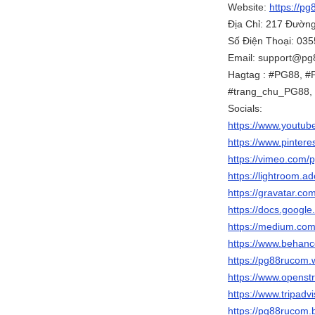
Website:
https://pg
Địa Chỉ: 217 Đường
Số Điện Thoại: 03
Email: support@pg
Hagtag : #PG88, 
#trang_chu_PG88,
Socials:
https://www.youtu
https://www.pinter
https://vimeo.com
https://lightroom.
https://gravatar.c
https://docs.goo
https://medium.co
https://www.behan
https://pg88rucom.
https://www.opens
https://www.tripadv
https://pg88rucom