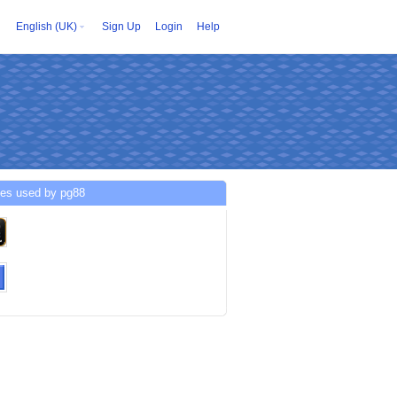
English (UK)
Sign Up
Login
Help
ces used by pg88