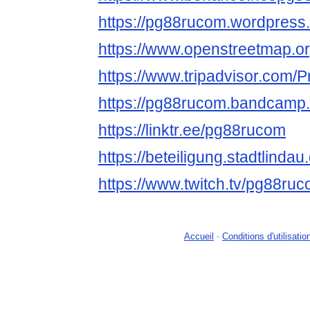
https://pg88rucom.wordpress
https://www.openstreetmap.o
https://www.tripadvisor.com/
https://pg88rucom.bandcamp
https://linktr.ee/pg88rucom
https://beteiligung.stadtlinda
https://www.twitch.tv/pg88ru
Accueil
-
Conditions d'utilisatio