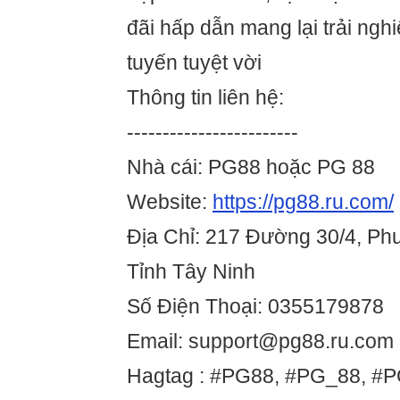
đãi hấp dẫn mang lại trải nghiệ
tuyến tuyệt vời
Thông tin liên hệ:
------------------------
Nhà cái: PG88 hoặc PG 88
Website:
https://pg88.ru.com/
Địa Chỉ: 217 Đường 30/4, Ph
Tỉnh Tây Ninh
Số Điện Thoại: 0355179878
Email: support@pg88.ru.com
Hagtag : #PG88, #PG_88, #