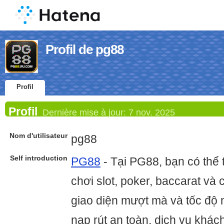
Profil de pg88
Profil
Profil
Dernière mise à jour:
7 nov. 2025
Nom d'utilisateur
pg88
Self introduction
PG88
- Tại PG88, bạn có thể 
chơi slot, poker, baccarat và c
giao diện mượt mà và tốc độ
nạp rút an toàn, dịch vụ khác